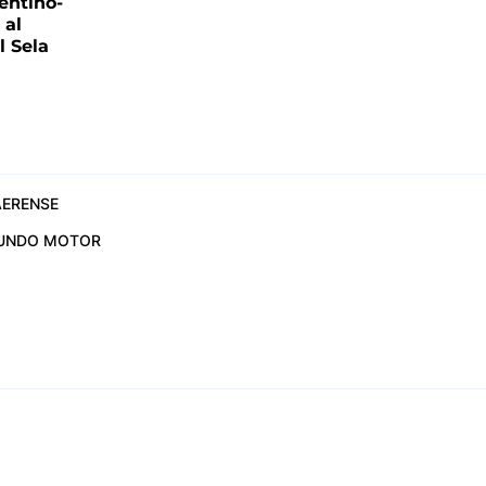
entino-
 al
 Sela
ERENSE
UNDO MOTOR