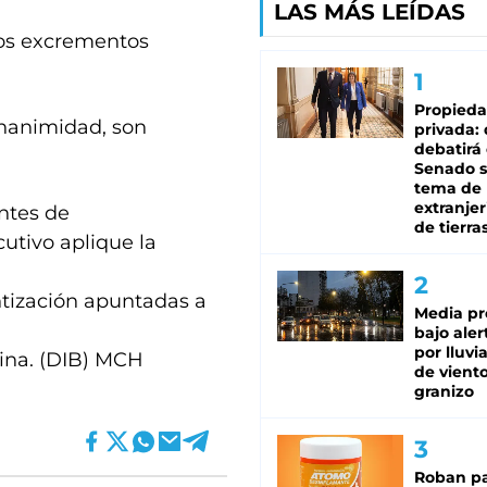
LAS MÁS LEÍDAS
los excrementos
Propied
unanimidad, son
privada:
debatirá 
Senado s
tema de 
extranjer
ntes de
de tierra
utivo aplique la
tización apuntadas a
Media pr
bajo aler
por lluvi
dina. (DIB) MCH
de viento
granizo
Roban pa