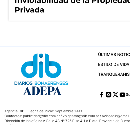
Inviolabilidad de la Propieda
Privada
ÚLTIMAS NOTIC
ESTILO DE VIDA
TRANQUERA
HI
Su
Agencia DIB - Fecha de Inicio: Septiembre 1993
Contactos:
publicidad@dib.com.ar
/
vpignaton@dib.com.ar
/
avisosdib@gmail
Dirección de las oficinas: Calle 48 Nº 726 Piso 4, La Plata; Provincia de Buen
Teléfono: +5492215022421 - Whatsapp: +5492215031783