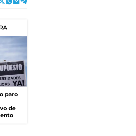
ORA
o paro
ivo de
iento