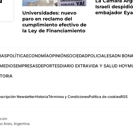
d
La Cámara Arg
Israelí despidió
embajador Eyal
Universidades: nuevo
paro en reclamo del
cumplimiento efectivo de
la Ley de Financiamiento
IAS
POLÍTICA
ECONOMÍA
OPINIÓN
SOCIEDAD
POLICIALES
ADN BONA
MEDIOS
EMPRESAS
DEPORTES
DIARIO EXTRA
VIDA Y SALUD HOY
M
STORIA
scripción Newsletter
Historia
Términos y Condiciones
Política de cookies
RSS
.com
os Aires, Argentina