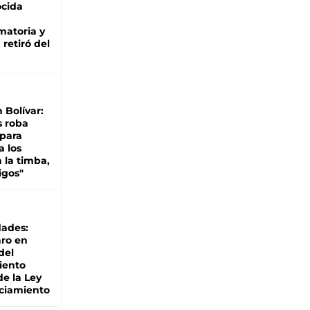
cida
matoria y
retiró del
n Bolívar:
s roba
 para
a los
 la timba,
igos"
dades:
ro en
del
iento
de la Ley
ciamiento