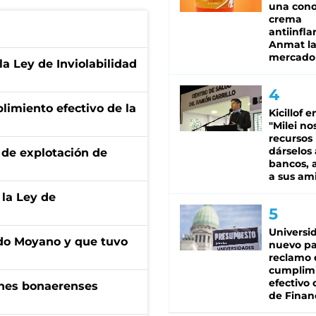
una cono
crema
antiinfla
Anmat la 
mercado
la Ley de Inviolabilidad
limiento efectivo de la
Kicillof e
"Milei no
recursos
dárselos 
de explotación de
bancos, a
a sus am
 la Ley de
Universi
do Moyano y que tuvo
nuevo pa
reclamo 
cumplim
efectivo 
enes bonaerenses
de Finan