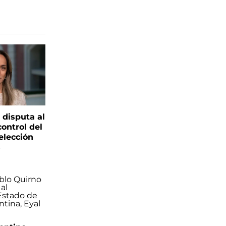
 disputa al
control del
elección
s