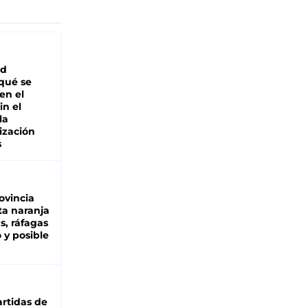
ad
 qué se
en el
in el
la
ización
s
ovincia
ta naranja
as, ráfagas
 y posible
rtidas de