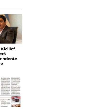
Kicillof
erá
tendente
ne