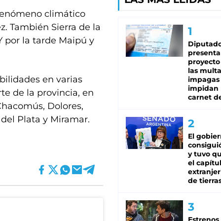
 fenómeno climático
z. También Sierra de la
 por la tarde Maipú y
Diputado
presenta
proyecto
las mult
bilidades en varias
impagas
impidan 
te de la provincia, en
carnet d
Chacomús, Dolores,
 del Plata y Miramar.
El gobie
consiguió
y tuvo qu
el capítu
extranjer
de tierra
Estrenos