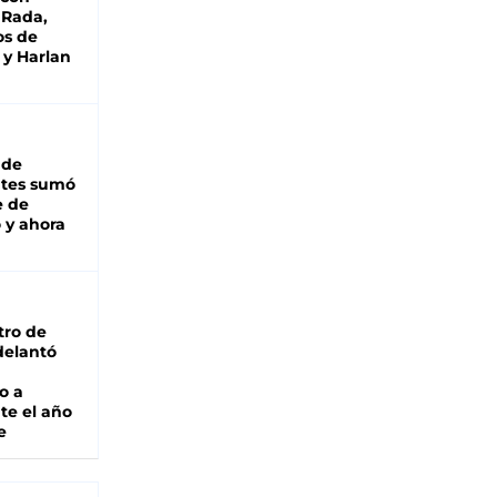
 Rada,
os de
 y Harlan
 de
ntes sumó
e de
 y ahora
tro de
adelantó
o a
te el año
e