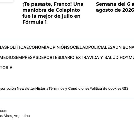
¡Te pasaste, Franco! Una
Semana del 6 a
maniobra de Colapinto
agosto de 202
fue la mejor de julio en
Fórmula 1
IAS
POLÍTICA
ECONOMÍA
OPINIÓN
SOCIEDAD
POLICIALES
ADN BONA
MEDIOS
EMPRESAS
DEPORTES
DIARIO EXTRA
VIDA Y SALUD HOY
M
STORIA
scripción Newsletter
Historia
Términos y Condiciones
Política de cookies
RSS
.com
os Aires, Argentina