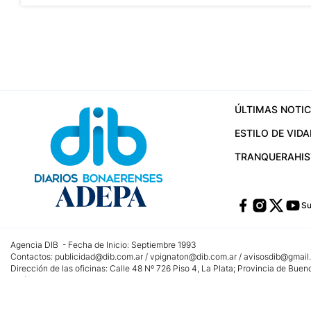
ÚLTIMAS NOTIC
ESTILO DE VIDA
TRANQUERA
HI
Su
Agencia DIB - Fecha de Inicio: Septiembre 1993
Contactos:
publicidad@dib.com.ar
/
vpignaton@dib.com.ar
/
avisosdib@gmail
Dirección de las oficinas: Calle 48 Nº 726 Piso 4, La Plata; Provincia de Buen
Teléfono: +5492215022421 - Whatsapp: +5492215031783
Email:
administracion@dib.com.ar
Registro DNDA Nº 32644856