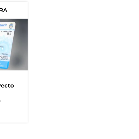
ORA
yecto
n