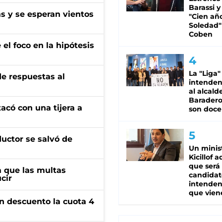
Barassi y
as y se esperan vientos
"Cien añ
Soledad"
Coben
el foco en la hipótesis
La "Liga"
de respuestas al
intende
al alcald
Baradero
tacó con una tijera a
son doce
ductor se salvó de
Un minis
Kicillof 
que será
 que las multas
candidat
cir
intenden
que vien
n descuento la cuota 4