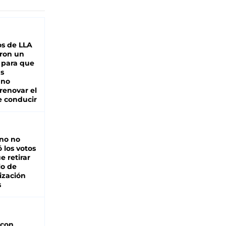
s de LLA
ron un
 para que
as
 no
renovar el
e conducir
rno no
 los votos
e retirar
lo de
ización
s
 con