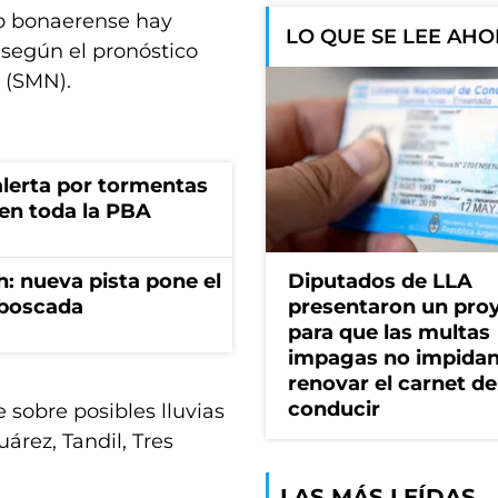
orio bonaerense hay
LO QUE SE LEE AH
según el pronóstico
 (SMN).
 alerta por tormentas
 en toda la PBA
: nueva pista pone el
Diputados de LLA
mboscada
presentaron un pro
para que las multas
impagas no impida
renovar el carnet de
conducir
 sobre posibles lluvias
rez, Tandil, Tres
LAS MÁS LEÍDAS