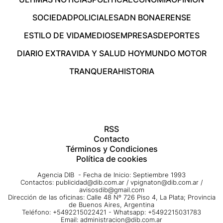
SOCIEDAD
POLICIALES
ADN BONAERENSE
ESTILO DE VIDA
MEDIOS
EMPRESAS
DEPORTES
DIARIO EXTRA
VIDA Y SALUD HOY
MUNDO MOTOR
TRANQUERA
HISTORIA
RSS
Contacto
Términos y Condiciones
Política de cookies
Agencia DIB - Fecha de Inicio: Septiembre 1993
Contactos:
publicidad@dib.com.ar
/
vpignaton@dib.com.ar
/
avisosdib@gmail.com
Dirección de las oficinas: Calle 48 Nº 726 Piso 4, La Plata; Provincia
de Buenos Aires, Argentina
Teléfono: +5492215022421 - Whatsapp: +5492215031783
Email:
administracion@dib.com.ar