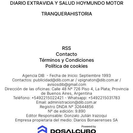
DIARIO EXTRA
VIDA Y SALUD HOY
MUNDO MOTOR
TRANQUERA
HISTORIA
RSS
Contacto
Términos y Condiciones
Política de cookies
Agencia DIB - Fecha de Inicio: Septiembre 1993
Contactos:
publicidad@dib.com.ar
/
vpignaton@dib.com.ar
/
avisosdib@gmail.com
Dirección de las oficinas: Calle 48 Nº 726 Piso 4, La Plata; Provincia
de Buenos Aires, Argentina
Teléfono: +5492215022421 - Whatsapp: +5492215031783
Email:
administracion@dib.com.ar
Registro DNDA Nº 32644856
Nº de edición: 9.890
Editor Responsable: Gonzalo Julián Irazoqui
Empresa propietaria del medio: Diarios Bonaerenses SA