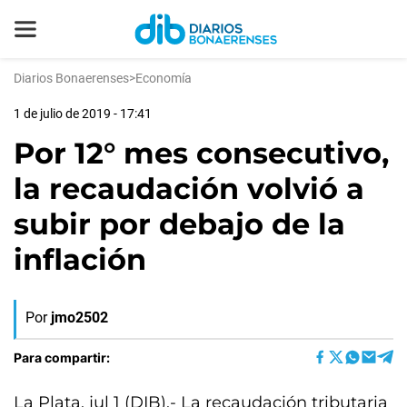
Diarios Bonaerenses
>
Economía
1 de julio de 2019 - 17:41
Por 12° mes consecutivo,
la recaudación volvió a
subir por debajo de la
inflación
Por
jmo2502
Para compartir:
La Plata, jul 1 (DIB).- La recaudación tributaria