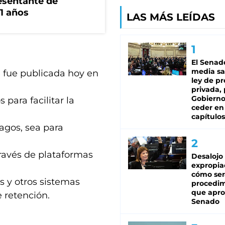
esentante de
1 años
LAS MÁS LEÍDAS
El Senad
media sa
e fue publicada hoy en
ley de p
privada, 
Gobierno
 para facilitar la
ceder en
capítulos
agos, sea para
través de plataformas
Desalojo
expropia
cómo ser
as y otros sistemas
procedi
que apro
 retención.
Senado