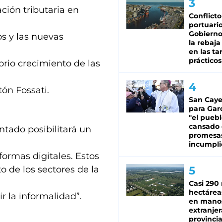
ción tributaria en
Conflicto
portuario
Gobierno 
s y las nuevas
la rebaja
en las tar
prácticos
rio crecimiento de las
tón Fossati.
San Caye
para Gar
"el puebl
cansado
tado posibilitará un
promesa
incumpli
aformas digitales. Estos
o de los sectores de la
Casi 290 
hectárea
r la informalidad”.
en mano
extranjer
provinci