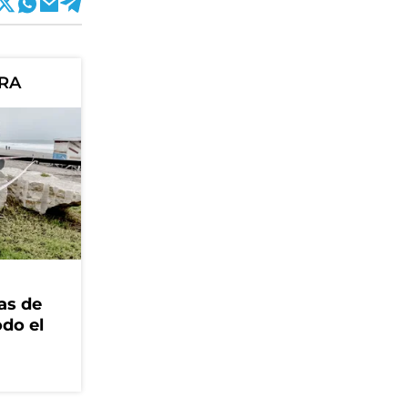
ORA
as de
odo el