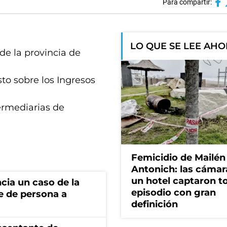
Para compartir:
LO QUE SE LEE AH
de la provincia de
to sobre los Ingresos
ermediarias de
Femicidio de Mailén
Antonich: las cámar
un hotel captaron t
cia un caso de la
episodio con gran
e de persona a
definición