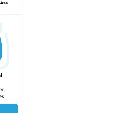
ires
l
!
er,
es