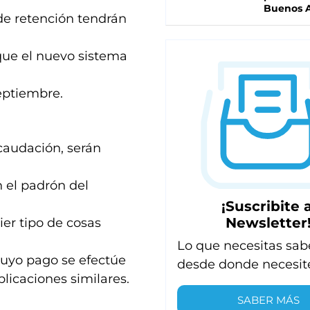
Buenos A
e retención tendrán
que el nuevo sistema
septiembre.
caudación, serán
n el padrón del
¡Suscribite a
Newsletter
ier tipo de cosas
Lo que necesitas sab
 cuyo pago se efectúe
desde donde necesit
plicaciones similares.
SABER MÁS