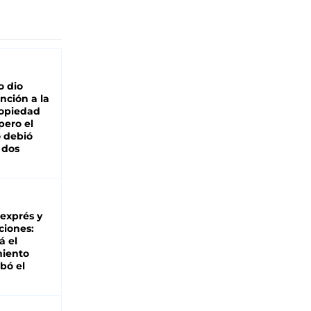
o dio
nción a la
ropiedad
pero el
 debió
 dos
 exprés y
ciones:
á el
miento
bó el