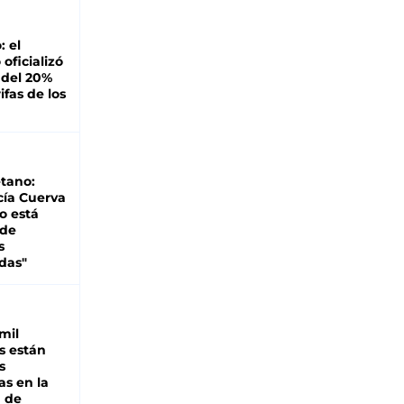
: el
oficializó
 del 20%
ifas de los
tano:
cía Cuerva
o está
 de
s
das"
mil
s están
s
as en la
a de