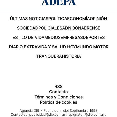
ÚLTIMAS NOTICIAS
POLÍTICA
ECONOMÍA
OPINIÓN
SOCIEDAD
POLICIALES
ADN BONAERENSE
ESTILO DE VIDA
MEDIOS
EMPRESAS
DEPORTES
DIARIO EXTRA
VIDA Y SALUD HOY
MUNDO MOTOR
TRANQUERA
HISTORIA
RSS
Contacto
Términos y Condiciones
Política de cookies
Agencia DIB - Fecha de Inicio: Septiembre 1993
Contactos:
publicidad@dib.com.ar
/
vpignaton@dib.com.ar
/