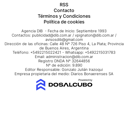
RSS
Contacto
Términos y Condiciones
Política de cookies
Agencia DIB - Fecha de Inicio: Septiembre 1993
Contactos:
publicidad@dib.com.ar
/
vpignaton@dib.com.ar
/
avisosdib@gmail.com
Dirección de las oficinas: Calle 48 Nº 726 Piso 4, La Plata; Provincia
de Buenos Aires, Argentina
Teléfono: +5492215022421 - Whatsapp: +5492215031783
Email:
administracion@dib.com.ar
Registro DNDA Nº 32644856
Nº de edición: 9.890
Editor Responsable: Gonzalo Julián Irazoqui
Empresa propietaria del medio: Diarios Bonaerenses SA