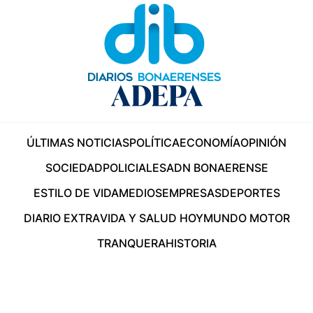
ÚLTIMAS NOTICIAS
POLÍTICA
ECONOMÍA
OPINIÓN
SOCIEDAD
POLICIALES
ADN BONAERENSE
ESTILO DE VIDA
MEDIOS
EMPRESAS
DEPORTES
DIARIO EXTRA
VIDA Y SALUD HOY
MUNDO MOTOR
TRANQUERA
HISTORIA