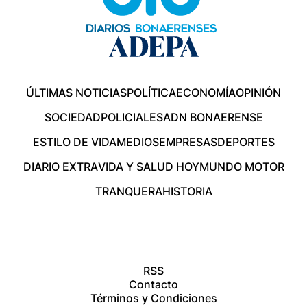
ÚLTIMAS NOTICIAS
POLÍTICA
ECONOMÍA
OPINIÓN
SOCIEDAD
POLICIALES
ADN BONAERENSE
ESTILO DE VIDA
MEDIOS
EMPRESAS
DEPORTES
DIARIO EXTRA
VIDA Y SALUD HOY
MUNDO MOTOR
TRANQUERA
HISTORIA
RSS
Contacto
Términos y Condiciones