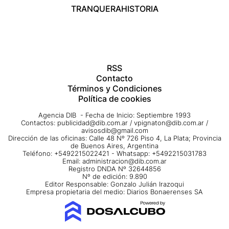
TRANQUERA
HISTORIA
RSS
Contacto
Términos y Condiciones
Política de cookies
Agencia DIB - Fecha de Inicio: Septiembre 1993
Contactos:
publicidad@dib.com.ar
/
vpignaton@dib.com.ar
/
avisosdib@gmail.com
Dirección de las oficinas: Calle 48 Nº 726 Piso 4, La Plata; Provincia
de Buenos Aires, Argentina
Teléfono: +5492215022421 - Whatsapp: +5492215031783
Email:
administracion@dib.com.ar
Registro DNDA Nº 32644856
Nº de edición: 9.890
Editor Responsable: Gonzalo Julián Irazoqui
Empresa propietaria del medio: Diarios Bonaerenses SA