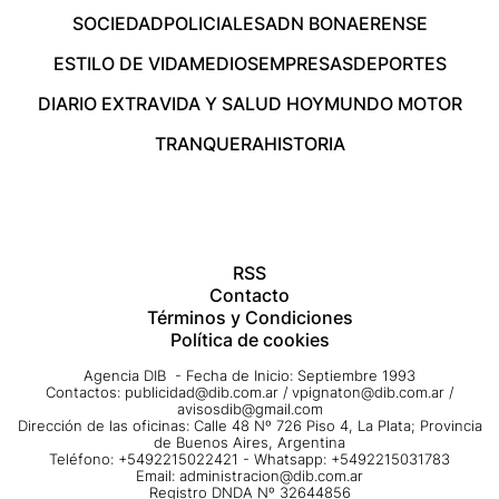
SOCIEDAD
POLICIALES
ADN BONAERENSE
ESTILO DE VIDA
MEDIOS
EMPRESAS
DEPORTES
DIARIO EXTRA
VIDA Y SALUD HOY
MUNDO MOTOR
TRANQUERA
HISTORIA
RSS
Contacto
Términos y Condiciones
Política de cookies
Agencia DIB - Fecha de Inicio: Septiembre 1993
Contactos:
publicidad@dib.com.ar
/
vpignaton@dib.com.ar
/
avisosdib@gmail.com
Dirección de las oficinas: Calle 48 Nº 726 Piso 4, La Plata; Provincia
de Buenos Aires, Argentina
Teléfono: +5492215022421 - Whatsapp: +5492215031783
Email:
administracion@dib.com.ar
Registro DNDA Nº 32644856