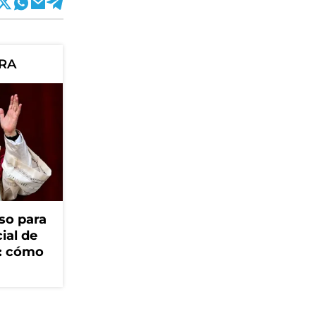
ORA
so para
cial de
V: cómo