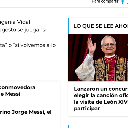
Para compartir:
ugenia Vidal
LO QUE SE LEE AH
gosto se juega “si
ta” o “si volvemos a lo
a conmovedora
Lanzaron un concur
ge Messi
elegir la canción ofi
la visita de León XI
participar
rino Jorge Messi, el