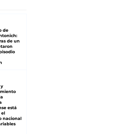
o de
ntonich:
ras de un
ptaron
pisodio
n
 y
miento
la
a
se está
 el
 nacional
riables