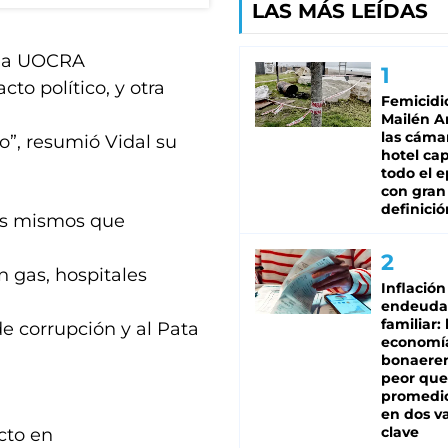
LAS MÁS LEÍDAS
e la UOCRA
to político, y otra
Femicidi
Mailén A
las cáma
o”, resumió Vidal su
hotel ca
todo el e
con gran
definició
los mismos que
n gas, hospitales
Inflación
endeuda
familiar: 
de corrupción y al Pata
economí
bonaeren
peor que
promedio
en dos va
clave
cto en