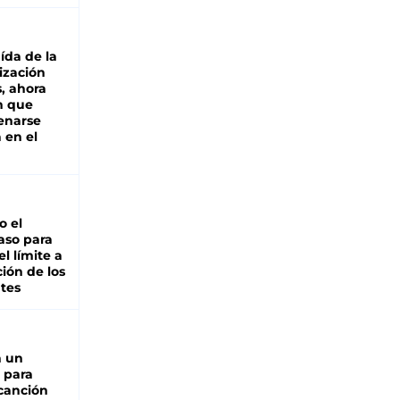
aída de la
ización
s, ahora
n que
renarse
 en el
io el
aso para
el límite a
ción de los
tes
n un
 para
 canción