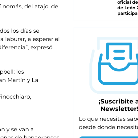
oficial de
 nomás, del atajo, de
de León 
participa
dos los días se
a laburar, a esperar el
diferencia”, expresó
bell; los
an Martín y La
inocchiaro,
¡Suscribite a
Newsletter
Lo que necesitas sab
desde donde necesit
n y se van a
llones de bonaerenses.