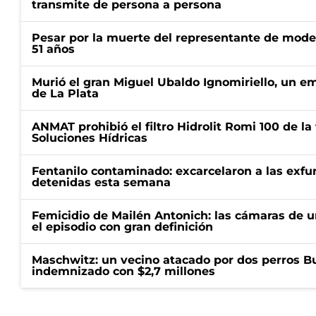
transmite de persona a persona
Pesar por la muerte del representante de mode
51 años
Murió el gran Miguel Ubaldo Ignomiriello, un 
de La Plata
ANMAT prohibió el filtro Hidrolit Romi 100 de l
Soluciones Hídricas
Fentanilo contaminado: excarcelaron a las exf
detenidas esta semana
Femicidio de Mailén Antonich: las cámaras de u
el episodio con gran definición
Maschwitz: un vecino atacado por dos perros Bul
indemnizado con $2,7 millones