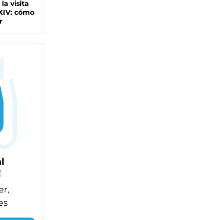
 la visita
XIV: cómo
r
l
!
er,
es