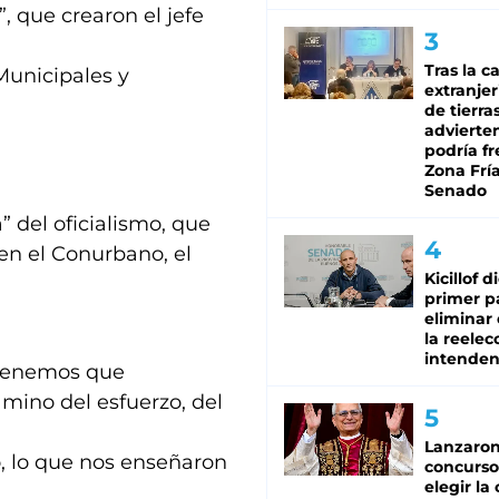
 que crearon el jefe
Tras la c
Municipales y
extranjer
de tierra
advierte
podría f
Zona Fría
Senado
a” del oficialismo, que
en el Conurbano, el
Kicillof d
primer p
eliminar 
la reelec
intenden
n tenemos que
amino del esfuerzo, del
Lanzaro
o, lo que nos enseñaron
concurso
elegir la