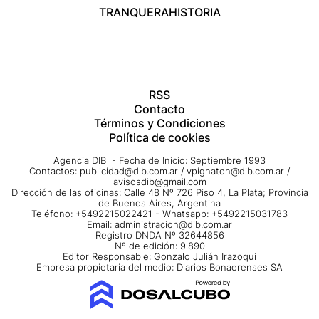
TRANQUERA
HISTORIA
RSS
Contacto
Términos y Condiciones
Política de cookies
Agencia DIB - Fecha de Inicio: Septiembre 1993
Contactos:
publicidad@dib.com.ar
/
vpignaton@dib.com.ar
/
avisosdib@gmail.com
Dirección de las oficinas: Calle 48 Nº 726 Piso 4, La Plata; Provincia
de Buenos Aires, Argentina
Teléfono: +5492215022421 - Whatsapp: +5492215031783
Email:
administracion@dib.com.ar
Registro DNDA Nº 32644856
Nº de edición: 9.890
Editor Responsable: Gonzalo Julián Irazoqui
Empresa propietaria del medio: Diarios Bonaerenses SA