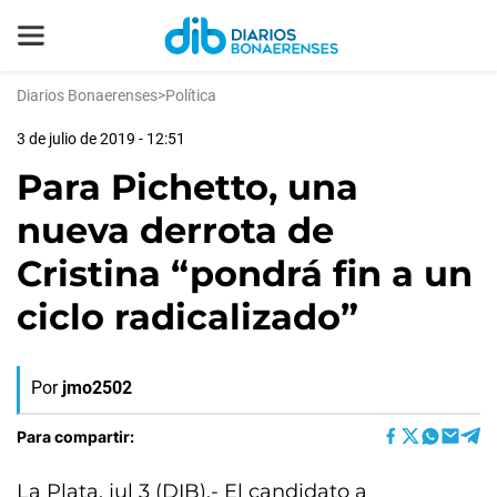
Diarios Bonaerenses
>
Política
3 de julio de 2019 - 12:51
Para Pichetto, una
nueva derrota de
Cristina “pondrá fin a un
ciclo radicalizado”
Por
jmo2502
Para compartir:
La Plata, jul 3 (DIB).- El candidato a