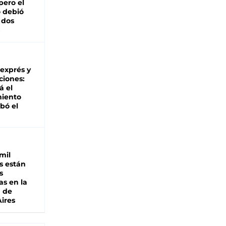
pero el
 debió
 dos
 exprés y
ciones:
á el
miento
bó el
mil
s están
s
as en la
a de
ires