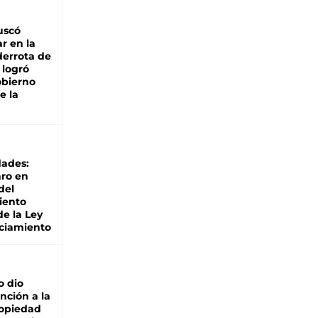
buscó
ar en la
derrota de
e logró
obierno
e la
dades:
ro en
del
iento
de la Ley
ciamiento
o dio
nción a la
ropiedad