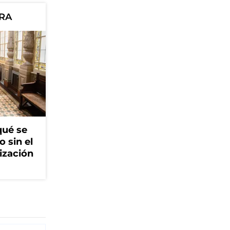
ORA
qué se
o sin el
ización