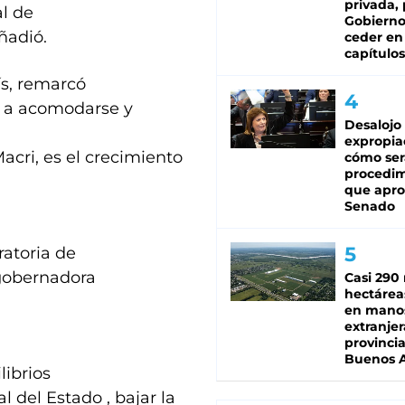
privada, 
l de
Gobierno
ñadió.
ceder en
capítulos
aís, remarcó
 a acomodarse y
Desalojo
expropia
cri, es el crecimiento
cómo ser
procedi
que apro
Senado
ratoria de
 gobernadora
Casi 290 
hectárea
en mano
extranjer
provinci
Buenos A
librios
 del Estado , bajar la