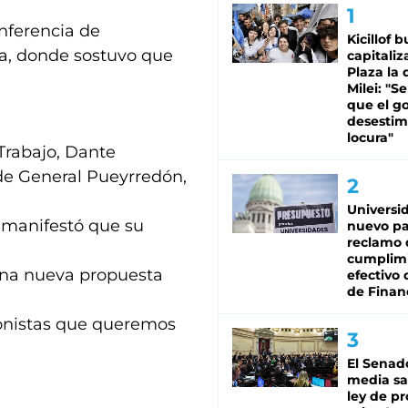
onferencia de
Kicillof 
ta, donde sostuvo que
capitaliz
Plaza la 
Milei: "S
que el g
desestim
locura"
Trabajo, Dante
 de General Pueyrredón,
Universi
 manifestó que su
nuevo pa
reclamo 
cumplim
una nueva propuesta
efectivo 
de Finan
onistas que queremos
El Senad
media sa
ley de p