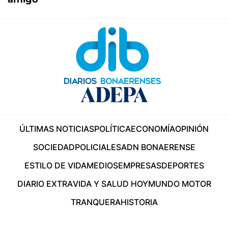
ÚLTIMAS NOTICIAS
POLÍTICA
ECONOMÍA
OPINIÓN
SOCIEDAD
POLICIALES
ADN BONAERENSE
ESTILO DE VIDA
MEDIOS
EMPRESAS
DEPORTES
DIARIO EXTRA
VIDA Y SALUD HOY
MUNDO MOTOR
TRANQUERA
HISTORIA