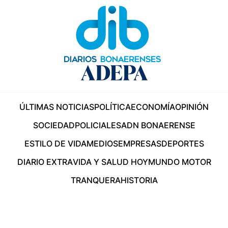
ÚLTIMAS NOTICIAS
POLÍTICA
ECONOMÍA
OPINIÓN
SOCIEDAD
POLICIALES
ADN BONAERENSE
ESTILO DE VIDA
MEDIOS
EMPRESAS
DEPORTES
DIARIO EXTRA
VIDA Y SALUD HOY
MUNDO MOTOR
TRANQUERA
HISTORIA