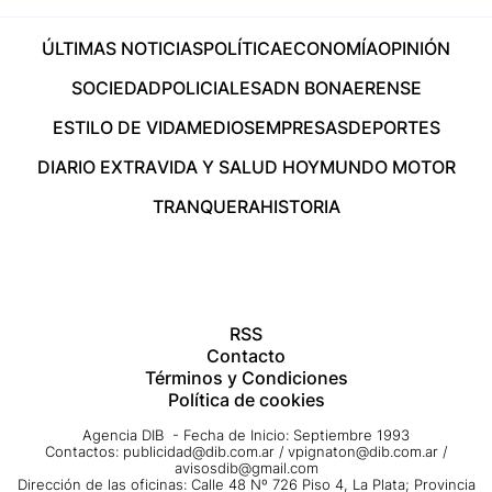
ÚLTIMAS NOTICIAS
POLÍTICA
ECONOMÍA
OPINIÓN
SOCIEDAD
POLICIALES
ADN BONAERENSE
ESTILO DE VIDA
MEDIOS
EMPRESAS
DEPORTES
DIARIO EXTRA
VIDA Y SALUD HOY
MUNDO MOTOR
TRANQUERA
HISTORIA
RSS
Contacto
Términos y Condiciones
Política de cookies
Agencia DIB - Fecha de Inicio: Septiembre 1993
Contactos:
publicidad@dib.com.ar
/
vpignaton@dib.com.ar
/
avisosdib@gmail.com
Dirección de las oficinas: Calle 48 Nº 726 Piso 4, La Plata; Provincia