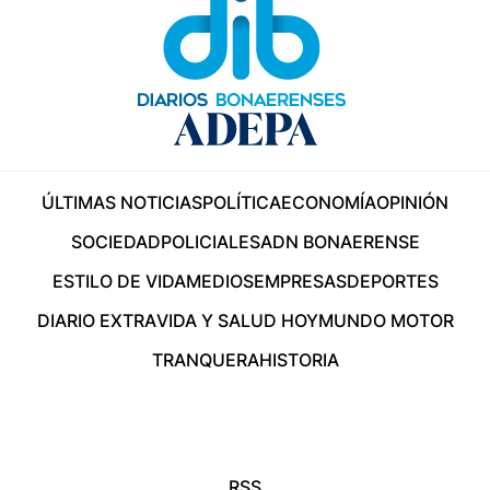
ÚLTIMAS NOTICIAS
POLÍTICA
ECONOMÍA
OPINIÓN
SOCIEDAD
POLICIALES
ADN BONAERENSE
ESTILO DE VIDA
MEDIOS
EMPRESAS
DEPORTES
DIARIO EXTRA
VIDA Y SALUD HOY
MUNDO MOTOR
TRANQUERA
HISTORIA
RSS