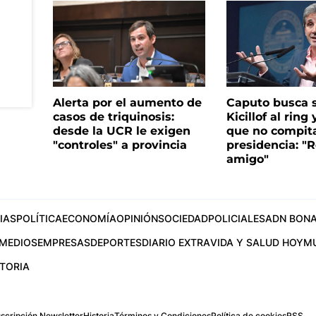
Alerta por el aumento de
Caputo busca s
casos de triquinosis:
Kicillof al ring 
desde la UCR le exigen
que no compita
"controles" a provincia
presidencia: "R
amigo"
IAS
POLÍTICA
ECONOMÍA
OPINIÓN
SOCIEDAD
POLICIALES
ADN BONA
MEDIOS
EMPRESAS
DEPORTES
DIARIO EXTRA
VIDA Y SALUD HOY
M
STORIA
scripción Newsletter
Historia
Términos y Condiciones
Política de cookies
RSS