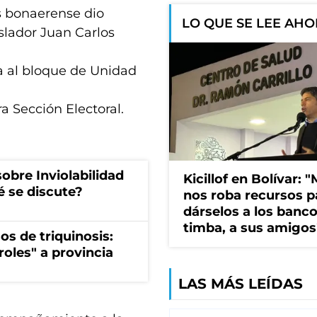
os bonaerense dio
LO QUE SE LEE AH
islador Juan Carlos
a al bloque de Unidad
ra Sección Electoral.
obre Inviolabilidad
Kicillof en Bolívar: "
é se discute?
nos roba recursos p
dárselos a los bancos
timba, a sus amigos
os de triquinosis:
roles" a provincia
LAS MÁS LEÍDAS