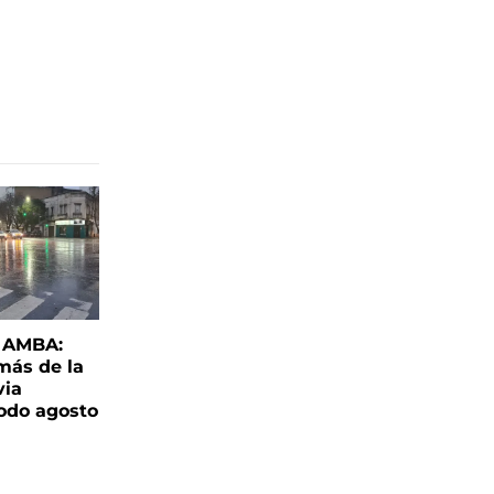
l AMBA:
más de la
via
todo agosto