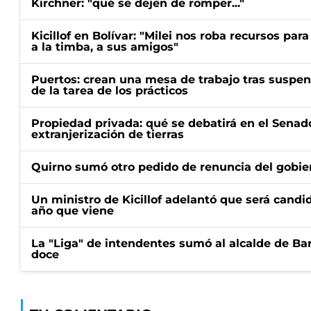
Kirchner: "qué se dejen de romper..."
Kicillof en Bolívar: "Milei nos roba recursos par
a la timba, a sus amigos"
Puertos: crean una mesa de trabajo tras suspen
de la tarea de los prácticos
Propiedad privada: qué se debatirá en el Senado
extranjerización de tierras
Quirno sumó otro pedido de renuncia del gobier
Un ministro de Kicillof adelantó que será candi
año que viene
La "Liga" de intendentes sumó al alcalde de Ba
doce