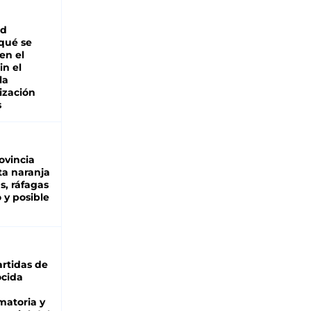
ad
 qué se
en el
in el
la
ización
s
ovincia
ta naranja
as, ráfagas
 y posible
rtidas de
cida
matoria y