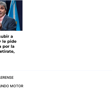
ubir a
y le pide
 por la
etirate,
ERENSE
UNDO MOTOR