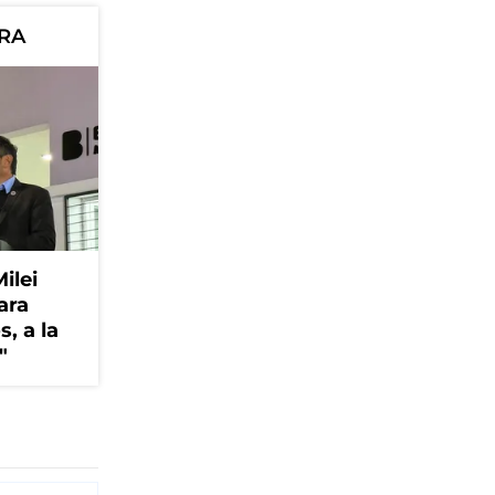
ORA
Milei
ara
, a la
"