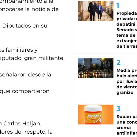
compañamiento a la
onocerse la noticia de
Propied
privada:
debatirá 
e Diputados en su
Senado s
tema de 
extranjer
de tierra
 familiares y
iputado, gran militante
Media pr
 señalaron desde la
bajo aler
por lluvi
de viento
 que compartieron
granizo
Roban pa
una cono
 Carlos Haljan.
crema
ores del respeto, la
antiinfla