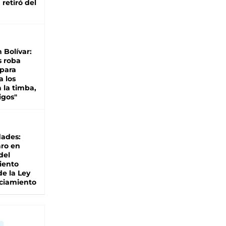
retiró del
n Bolívar:
s roba
 para
a los
 la timba,
igos"
dades:
ro en
del
iento
de la Ley
ciamiento