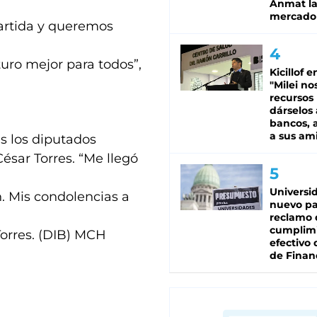
Anmat la 
mercado
artida y queremos
turo mejor para todos”,
Kicillof e
"Milei no
recursos
dárselos 
bancos, a
a sus am
s los diputados
ésar Torres. “Me llegó
Universi
n. Mis condolencias a
nuevo pa
reclamo 
cumplim
Torres. (DIB) MCH
efectivo 
de Finan