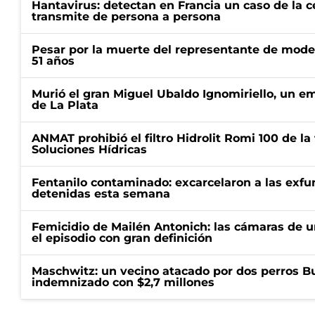
Hantavirus: detectan en Francia un caso de la 
transmite de persona a persona
Pesar por la muerte del representante de mode
51 años
Murió el gran Miguel Ubaldo Ignomiriello, un 
de La Plata
ANMAT prohibió el filtro Hidrolit Romi 100 de l
Soluciones Hídricas
Fentanilo contaminado: excarcelaron a las exf
detenidas esta semana
Femicidio de Mailén Antonich: las cámaras de u
el episodio con gran definición
Maschwitz: un vecino atacado por dos perros Bul
indemnizado con $2,7 millones