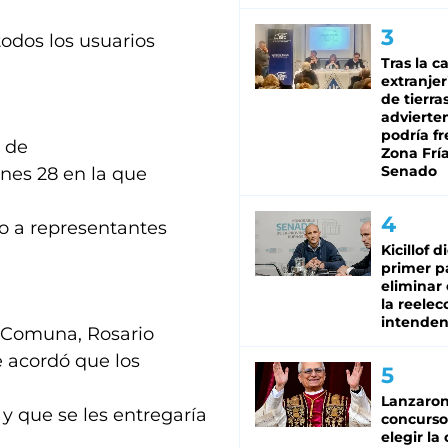
todos los usuarios
Tras la c
extranjer
de tierra
advierte
podría f
a de
Zona Fría
Senado
rnes 28 en la que
o a representantes
Kicillof d
primer p
eliminar 
la reelec
intenden
a Comuna, Rosario
e acordó que los
Lanzaro
y que se les entregaría
concurso
elegir la