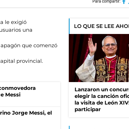
Para compartir:
a le exigió
LO QUE SE LEE AH
usuarios una
el apagón que comenzó
apital provincial.
a conmovedora
Lanzaron un concur
ge Messi
elegir la canción ofi
la visita de León XI
participar
rino Jorge Messi, el