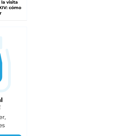
 la visita
XIV: cómo
r
l
!
er,
es