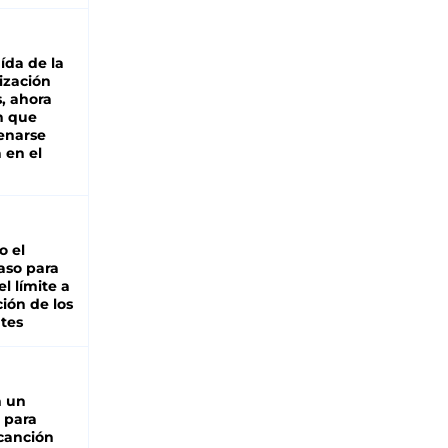
aída de la
ización
s, ahora
n que
renarse
 en el
io el
aso para
el límite a
ción de los
tes
n un
 para
 canción