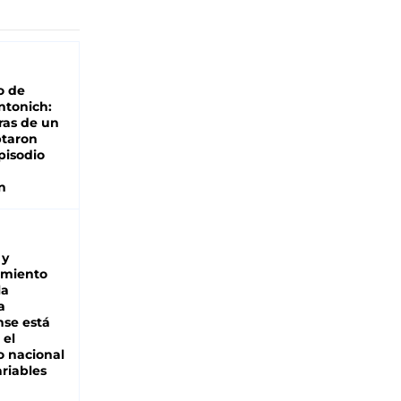
o de
ntonich:
ras de un
ptaron
pisodio
n
 y
miento
la
a
se está
 el
 nacional
riables