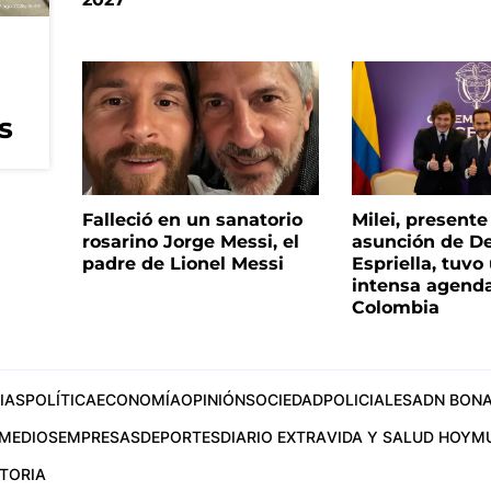
s
Falleció en un sanatorio
Milei, presente
rosarino Jorge Messi, el
asunción de De
padre de Lionel Messi
Espriella, tuvo
intensa agend
Colombia
IAS
POLÍTICA
ECONOMÍA
OPINIÓN
SOCIEDAD
POLICIALES
ADN BONA
MEDIOS
EMPRESAS
DEPORTES
DIARIO EXTRA
VIDA Y SALUD HOY
M
STORIA