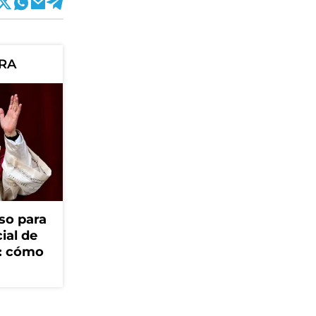
ORA
so para
cial de
V: cómo