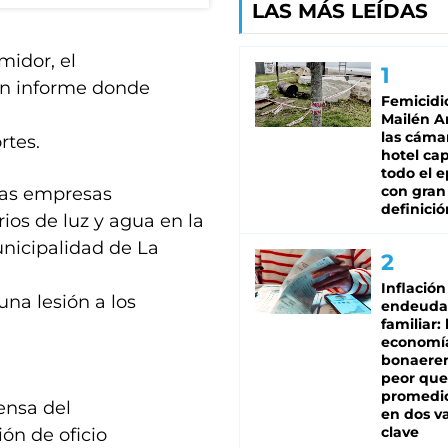
LAS MÁS LEÍDAS
midor, el
 un informe donde
Femicidi
Mailén A
las cáma
rtes.
hotel ca
todo el e
con gran
 las empresas
definició
rios de luz y agua en la
nicipalidad de La
Inflación
una lesión a los
endeuda
familiar: 
economí
bonaeren
peor que
promedio
ensa del
en dos va
clave
ón de oficio