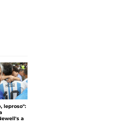
, leproso":
a
ewell's a