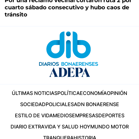
Por una reclamo vecinal cortaron ruta 2 por
cuarto sábado consecutivo y hubo caos de
tránsito
ÚLTIMAS NOTICIAS
POLÍTICA
ECONOMÍA
OPINIÓN
SOCIEDAD
POLICIALES
ADN BONAERENSE
ESTILO DE VIDA
MEDIOS
EMPRESAS
DEPORTES
DIARIO EXTRA
VIDA Y SALUD HOY
MUNDO MOTOR
TRANQUERA
HISTORIA