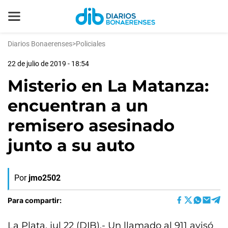
Diarios Bonaerenses
>
Policiales
22 de julio de 2019 - 18:54
Misterio en La Matanza:
encuentran a un
remisero asesinado
junto a su auto
Por
jmo2502
Para compartir:
La Plata, jul 22 (DIB).- Un llamado al 911 avisó