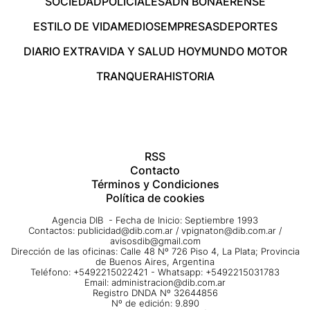
SOCIEDAD
POLICIALES
ADN BONAERENSE
ESTILO DE VIDA
MEDIOS
EMPRESAS
DEPORTES
DIARIO EXTRA
VIDA Y SALUD HOY
MUNDO MOTOR
TRANQUERA
HISTORIA
RSS
Contacto
Términos y Condiciones
Política de cookies
Agencia DIB - Fecha de Inicio: Septiembre 1993
Contactos:
publicidad@dib.com.ar
/
vpignaton@dib.com.ar
/
avisosdib@gmail.com
Dirección de las oficinas: Calle 48 Nº 726 Piso 4, La Plata; Provincia
de Buenos Aires, Argentina
Teléfono: +5492215022421 - Whatsapp: +5492215031783
Email:
administracion@dib.com.ar
Registro DNDA Nº 32644856
Nº de edición: 9.890