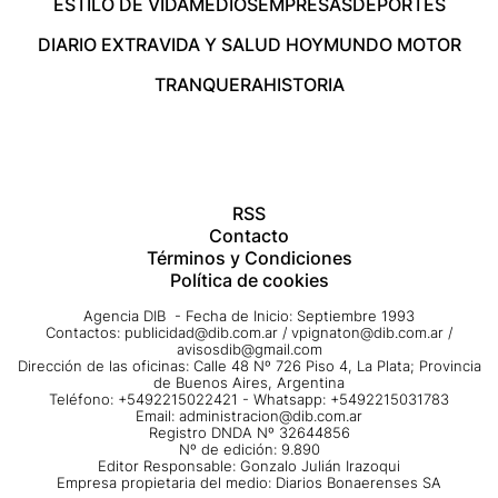
ESTILO DE VIDA
MEDIOS
EMPRESAS
DEPORTES
DIARIO EXTRA
VIDA Y SALUD HOY
MUNDO MOTOR
TRANQUERA
HISTORIA
RSS
Contacto
Términos y Condiciones
Política de cookies
Agencia DIB - Fecha de Inicio: Septiembre 1993
Contactos:
publicidad@dib.com.ar
/
vpignaton@dib.com.ar
/
avisosdib@gmail.com
Dirección de las oficinas: Calle 48 Nº 726 Piso 4, La Plata; Provincia
de Buenos Aires, Argentina
Teléfono: +5492215022421 - Whatsapp: +5492215031783
Email:
administracion@dib.com.ar
Registro DNDA Nº 32644856
Nº de edición: 9.890
Editor Responsable: Gonzalo Julián Irazoqui
Empresa propietaria del medio: Diarios Bonaerenses SA