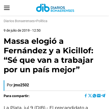
Diarios Bonaerenses
>
Política
9 de julio de 2019 - 12:50
Massa elogió a
Fernández y a Kicillof:
“Sé que van a trabajar
por un país mejor”
Por
jmo2502
Para compartir:
La Plata, jul 9 (DIB).- El precandidato a