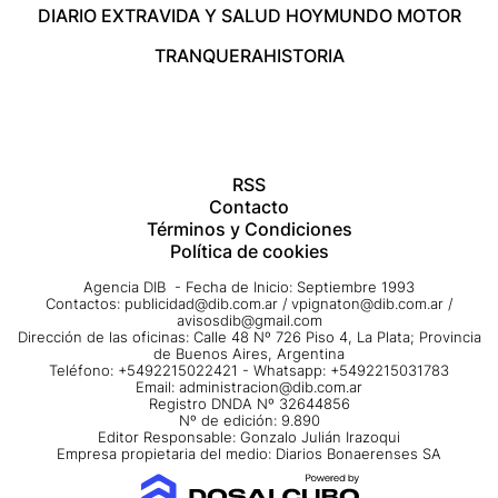
DIARIO EXTRA
VIDA Y SALUD HOY
MUNDO MOTOR
TRANQUERA
HISTORIA
RSS
Contacto
Términos y Condiciones
Política de cookies
Agencia DIB - Fecha de Inicio: Septiembre 1993
Contactos:
publicidad@dib.com.ar
/
vpignaton@dib.com.ar
/
avisosdib@gmail.com
Dirección de las oficinas: Calle 48 Nº 726 Piso 4, La Plata; Provincia
de Buenos Aires, Argentina
Teléfono: +5492215022421 - Whatsapp: +5492215031783
Email:
administracion@dib.com.ar
Registro DNDA Nº 32644856
Nº de edición: 9.890
Editor Responsable: Gonzalo Julián Irazoqui
Empresa propietaria del medio: Diarios Bonaerenses SA