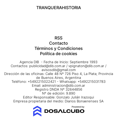
TRANQUERA
HISTORIA
RSS
Contacto
Términos y Condiciones
Política de cookies
Agencia DIB - Fecha de Inicio: Septiembre 1993
Contactos:
publicidad@dib.com.ar
/
vpignaton@dib.com.ar
/
avisosdib@gmail.com
Dirección de las oficinas: Calle 48 Nº 726 Piso 4, La Plata; Provincia
de Buenos Aires, Argentina
Teléfono: +5492215022421 - Whatsapp: +5492215031783
Email:
administracion@dib.com.ar
Registro DNDA Nº 32644856
Nº de edición: 9.890
Editor Responsable: Gonzalo Julián Irazoqui
Empresa propietaria del medio: Diarios Bonaerenses SA