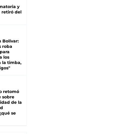
matoria y
retiró del
n Bolívar:
s roba
 para
a los
 la timba,
igos"
o retomó
e sobre
lidad de la
ad
 ¿qué se