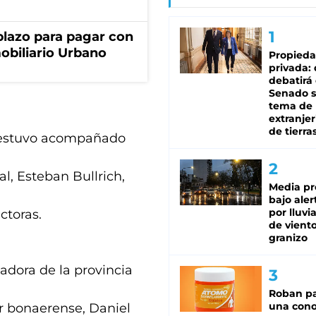
lazo para pagar con
obiliario Urbano
Propied
privada:
debatirá 
Senado s
tema de 
extranjer
de tierra
, estuvo acompañado
l, Esteban Bullrich,
Media pr
bajo aler
por lluvi
ctoras.
de viento
granizo
nadora de la provincia
Roban pa
una cono
or bonaerense, Daniel