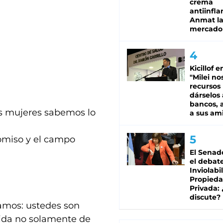
crema
antiinfla
Anmat la 
mercado
Kicillof e
"Milei no
recursos
dárselos 
bancos, a
las mujeres sabemos lo
a sus am
romiso y el campo
El Senad
el debat
Inviolabi
Propied
Privada:
discute?
íamos: ustedes son
ida no solamente de