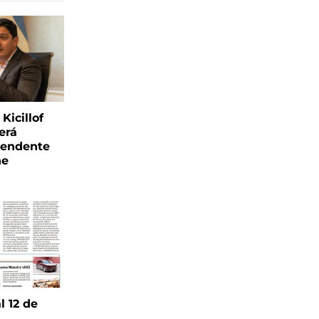
Kicillof
erá
tendente
ne
l 12 de
6