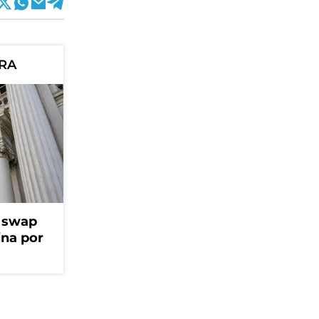
ORA
l swap
na por