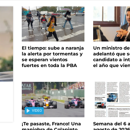
El tiempo: sube a naranja
Un ministro de 
la alerta por tormentas y
adelantó que s
se esperan vientos
candidato a in
fuertes en toda la PBA
el año que vie
VIDEO
¡Te pasaste, Franco! Una
Semana del 6 a
maniobra de Colapinto
agosto de 202