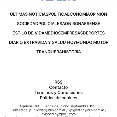
ÚLTIMAS NOTICIAS
POLÍTICA
ECONOMÍA
OPINIÓN
SOCIEDAD
POLICIALES
ADN BONAERENSE
ESTILO DE VIDA
MEDIOS
EMPRESAS
DEPORTES
DIARIO EXTRA
VIDA Y SALUD HOY
MUNDO MOTOR
TRANQUERA
HISTORIA
RSS
Contacto
Términos y Condiciones
Política de cookies
Agencia DIB - Fecha de Inicio: Septiembre 1993
Contactos:
publicidad@dib.com.ar
/
vpignaton@dib.com.ar
/
avisosdib@gmail.com