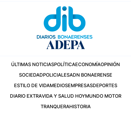
ÚLTIMAS NOTICIAS
POLÍTICA
ECONOMÍA
OPINIÓN
SOCIEDAD
POLICIALES
ADN BONAERENSE
ESTILO DE VIDA
MEDIOS
EMPRESAS
DEPORTES
DIARIO EXTRA
VIDA Y SALUD HOY
MUNDO MOTOR
TRANQUERA
HISTORIA