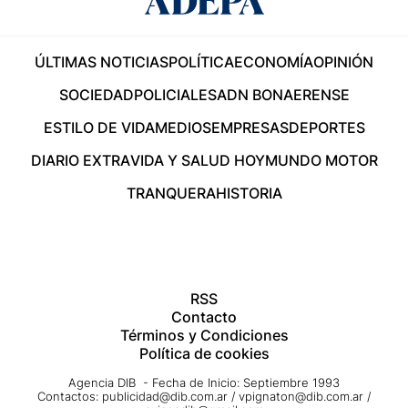
ÚLTIMAS NOTICIAS
POLÍTICA
ECONOMÍA
OPINIÓN
SOCIEDAD
POLICIALES
ADN BONAERENSE
ESTILO DE VIDA
MEDIOS
EMPRESAS
DEPORTES
DIARIO EXTRA
VIDA Y SALUD HOY
MUNDO MOTOR
TRANQUERA
HISTORIA
RSS
Contacto
Términos y Condiciones
Política de cookies
Agencia DIB - Fecha de Inicio: Septiembre 1993
Contactos:
publicidad@dib.com.ar
/
vpignaton@dib.com.ar
/