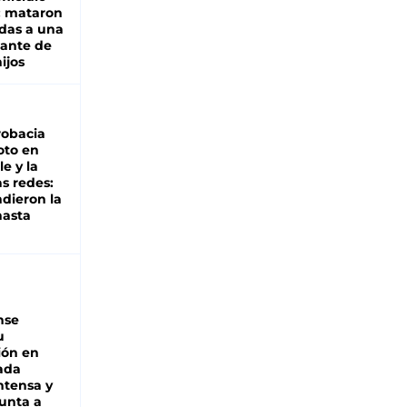
: mataron
das a una
lante de
hijos
robacia
oto en
le y la
as redes:
ndieron la
hasta
nse
u
ión en
ada
intensa y
unta a