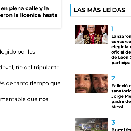
en plena calle y la
LAS MÁS LEÍDAS
eron la licenica hasta
Lanzaro
concurso
elegir la
legido por los
oficial de
de León 
participa
val, tío del tripulante
ués de tanto tiempo que
Falleció 
sanatorio
Jorge Mes
lamentable que nos
padre de
Messi
Brutal fe