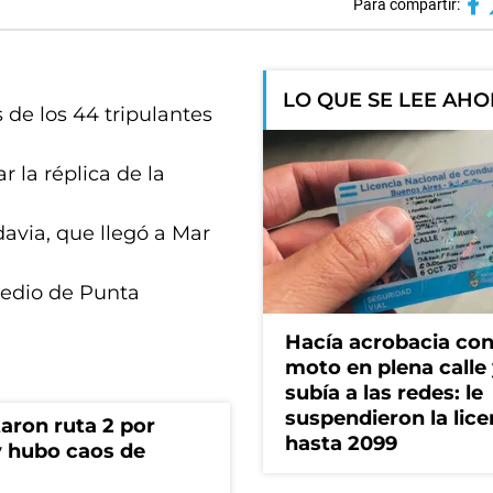
Para compartir:
LO QUE SE LEE AH
 de los 44 tripulantes
 la réplica de la
avia, que llegó a Mar
predio de Punta
Hacía acrobacia con
moto en plena calle 
subía a las redes: le
suspendieron la lice
aron ruta 2 por
hasta 2099
y hubo caos de