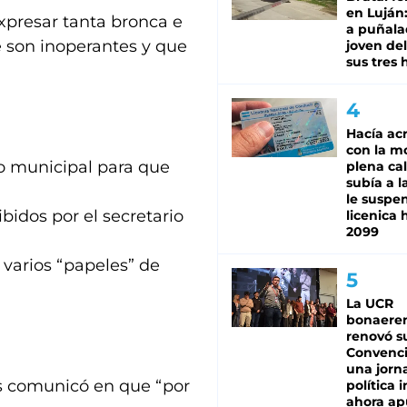
en Luján
expresar tanta bronca e
a puñala
 son inoperantes y que
joven de
sus tres 
Hacía ac
con la m
cio municipal para que
plena cal
subía a l
le suspe
bidos por el secretario
licenica 
2099
ó varios “papeles” de
La UCR
bonaere
renovó s
Convenc
una jorn
es comunicó en que “por
política 
ahora ap