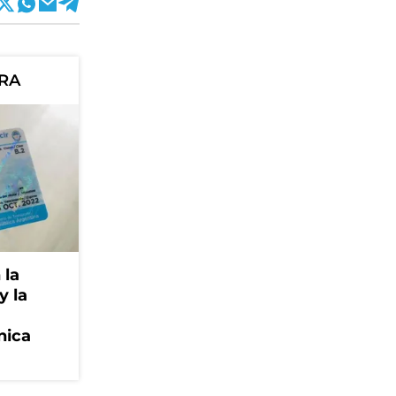
ORA
 la
y la
nica