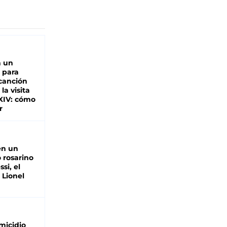
n un
 para
 canción
 la visita
XIV: cómo
r
en un
 rosarino
si, el
 Lionel
micidio