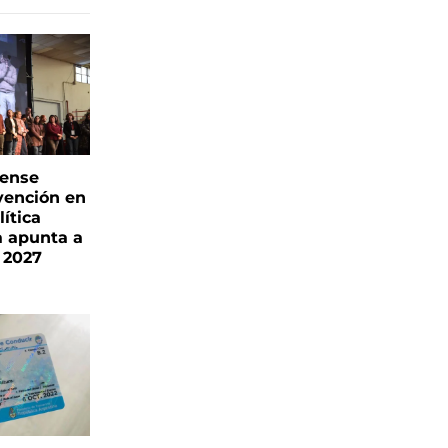
rense
vención en
ítica
a apunta a
 2027