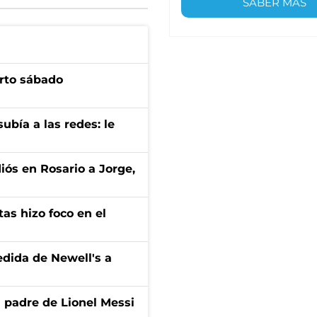
SABER MÁS
arto sábado
ubía a las redes: le
diós en Rosario a Jorge,
tas hizo foco en el
edida de Newell's a
l padre de Lionel Messi