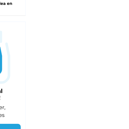
lea en
l
!
er,
es