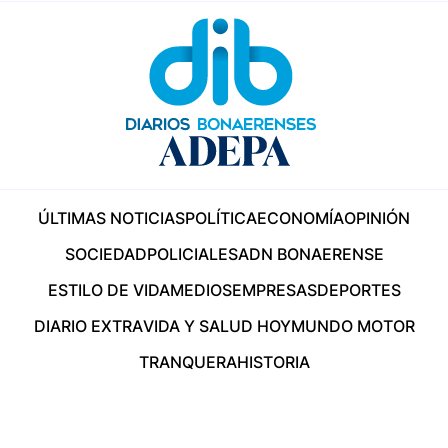
ÚLTIMAS NOTICIAS
POLÍTICA
ECONOMÍA
OPINIÓN
SOCIEDAD
POLICIALES
ADN BONAERENSE
ESTILO DE VIDA
MEDIOS
EMPRESAS
DEPORTES
DIARIO EXTRA
VIDA Y SALUD HOY
MUNDO MOTOR
TRANQUERA
HISTORIA