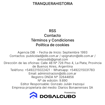
TRANQUERA
HISTORIA
RSS
Contacto
Términos y Condiciones
Política de cookies
Agencia DIB - Fecha de Inicio: Septiembre 1993
Contactos:
publicidad@dib.com.ar
/
vpignaton@dib.com.ar
/
avisosdib@gmail.com
Dirección de las oficinas: Calle 48 Nº 726 Piso 4, La Plata; Provincia
de Buenos Aires, Argentina
Teléfono: +5492215022421 - Whatsapp: +5492215031783
Email:
administracion@dib.com.ar
Registro DNDA Nº 32644856
Nº de edición: 9.890
Editor Responsable: Gonzalo Julián Irazoqui
Empresa propietaria del medio: Diarios Bonaerenses SA