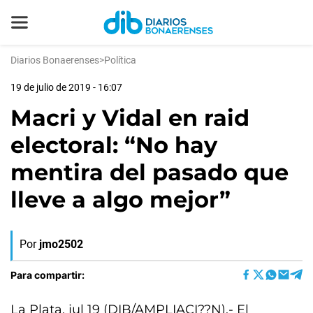
Diarios Bonaerenses
>
Política
19 de julio de 2019 - 16:07
Macri y Vidal en raid
electoral: “No hay
mentira del pasado que
lleve a algo mejor”
Por
jmo2502
Para compartir:
La Plata, jul 19 (DIB/AMPLIACI??N).- El