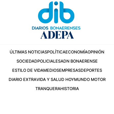
ÚLTIMAS NOTICIAS
POLÍTICA
ECONOMÍA
OPINIÓN
SOCIEDAD
POLICIALES
ADN BONAERENSE
ESTILO DE VIDA
MEDIOS
EMPRESAS
DEPORTES
DIARIO EXTRA
VIDA Y SALUD HOY
MUNDO MOTOR
TRANQUERA
HISTORIA