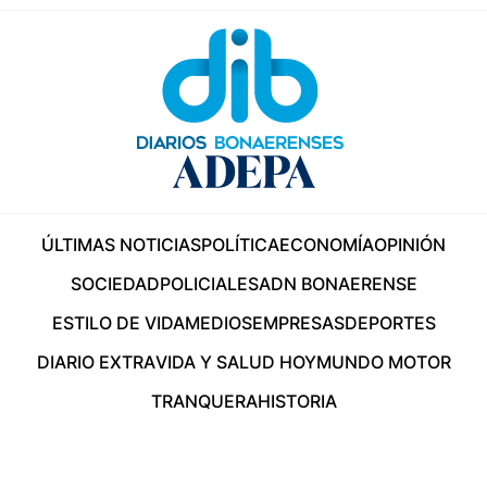
ÚLTIMAS NOTICIAS
POLÍTICA
ECONOMÍA
OPINIÓN
SOCIEDAD
POLICIALES
ADN BONAERENSE
ESTILO DE VIDA
MEDIOS
EMPRESAS
DEPORTES
DIARIO EXTRA
VIDA Y SALUD HOY
MUNDO MOTOR
TRANQUERA
HISTORIA