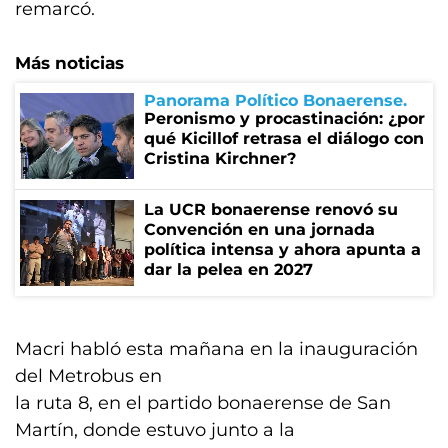
remarcó.
Más noticias
Panorama Político Bonaerense
Peronismo y procastinación: ¿por
qué Kicillof retrasa el diálogo con
Cristina Kirchner?
La UCR bonaerense renovó su
Convención en una jornada
política intensa y ahora apunta a
dar la pelea en 2027
Macri habló esta mañana en la inauguración
del Metrobus en
la ruta 8, en el partido bonaerense de San
Martín, donde estuvo junto a la