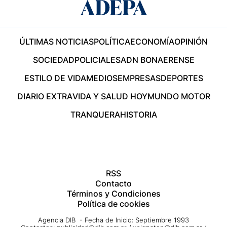
ÚLTIMAS NOTICIAS
POLÍTICA
ECONOMÍA
OPINIÓN
SOCIEDAD
POLICIALES
ADN BONAERENSE
ESTILO DE VIDA
MEDIOS
EMPRESAS
DEPORTES
DIARIO EXTRA
VIDA Y SALUD HOY
MUNDO MOTOR
TRANQUERA
HISTORIA
RSS
Contacto
Términos y Condiciones
Política de cookies
Agencia DIB - Fecha de Inicio: Septiembre 1993