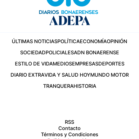
ÚLTIMAS NOTICIAS
POLÍTICA
ECONOMÍA
OPINIÓN
SOCIEDAD
POLICIALES
ADN BONAERENSE
ESTILO DE VIDA
MEDIOS
EMPRESAS
DEPORTES
DIARIO EXTRA
VIDA Y SALUD HOY
MUNDO MOTOR
TRANQUERA
HISTORIA
RSS
Contacto
Términos y Condiciones