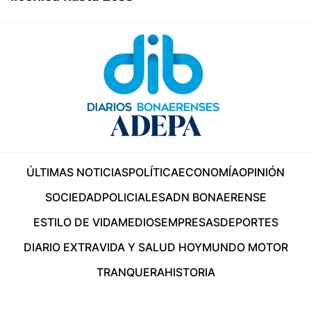
ÚLTIMAS NOTICIAS
POLÍTICA
ECONOMÍA
OPINIÓN
SOCIEDAD
POLICIALES
ADN BONAERENSE
ESTILO DE VIDA
MEDIOS
EMPRESAS
DEPORTES
DIARIO EXTRA
VIDA Y SALUD HOY
MUNDO MOTOR
TRANQUERA
HISTORIA