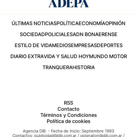
ÚLTIMAS NOTICIAS
POLÍTICA
ECONOMÍA
OPINIÓN
SOCIEDAD
POLICIALES
ADN BONAERENSE
ESTILO DE VIDA
MEDIOS
EMPRESAS
DEPORTES
DIARIO EXTRA
VIDA Y SALUD HOY
MUNDO MOTOR
TRANQUERA
HISTORIA
RSS
Contacto
Términos y Condiciones
Política de cookies
Agencia DIB - Fecha de Inicio: Septiembre 1993
Contactos:
publicidad@dib.com.ar
/
vpignaton@dib.com.ar
/