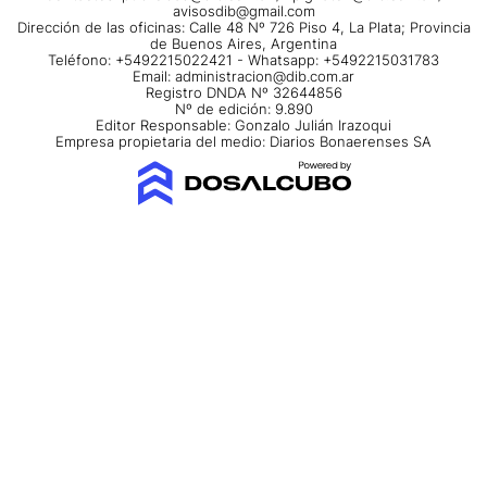
avisosdib@gmail.com
Dirección de las oficinas: Calle 48 Nº 726 Piso 4, La Plata; Provincia
de Buenos Aires, Argentina
Teléfono: +5492215022421 - Whatsapp: +5492215031783
Email:
administracion@dib.com.ar
Registro DNDA Nº 32644856
Nº de edición: 9.890
Editor Responsable: Gonzalo Julián Irazoqui
Empresa propietaria del medio: Diarios Bonaerenses SA