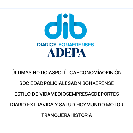
ÚLTIMAS NOTICIAS
POLÍTICA
ECONOMÍA
OPINIÓN
SOCIEDAD
POLICIALES
ADN BONAERENSE
ESTILO DE VIDA
MEDIOS
EMPRESAS
DEPORTES
DIARIO EXTRA
VIDA Y SALUD HOY
MUNDO MOTOR
TRANQUERA
HISTORIA