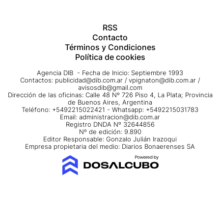
RSS
Contacto
Términos y Condiciones
Política de cookies
Agencia DIB - Fecha de Inicio: Septiembre 1993
Contactos:
publicidad@dib.com.ar
/
vpignaton@dib.com.ar
/
avisosdib@gmail.com
Dirección de las oficinas: Calle 48 Nº 726 Piso 4, La Plata; Provincia
de Buenos Aires, Argentina
Teléfono: +5492215022421 - Whatsapp: +5492215031783
Email:
administracion@dib.com.ar
Registro DNDA Nº 32644856
Nº de edición: 9.890
Editor Responsable: Gonzalo Julián Irazoqui
Empresa propietaria del medio: Diarios Bonaerenses SA