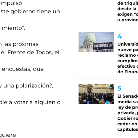
 impulsó
de triqui
desde la
este gobierno tiene un
exigen "c
a provinc
cimiento”.
n las próximas
Universi
nuevo pa
el Frente de Todos, el
reclamo 
cumplim
efectivo 
s encuestas, que
de Finan
y una polarización?,
El Senad
ie a votar a alguien o
media sa
ley de p
privada, 
Gobierno
ceder en
capítulos
quiere