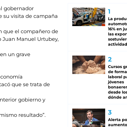
al gobernador
te su visita de campaña
La produ
automotr
16% en ju
on que el compañero de
las expo
o Juan Manuel Urtubey,
sostuvier
activida
 en un grave
Cursos gr
de forma
 economía
laboral p
jóvenes
acó que se trata de
bonaere
desde los
dónde an
nterior gobierno y
l mismo resultado”.
Alerta po
aumento