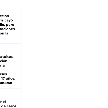
cción
iz cayó
lio, pero
rtaciones
on la
d
atuitos
ción
ara
nses
 17 años:
otarse
r el
 de casos