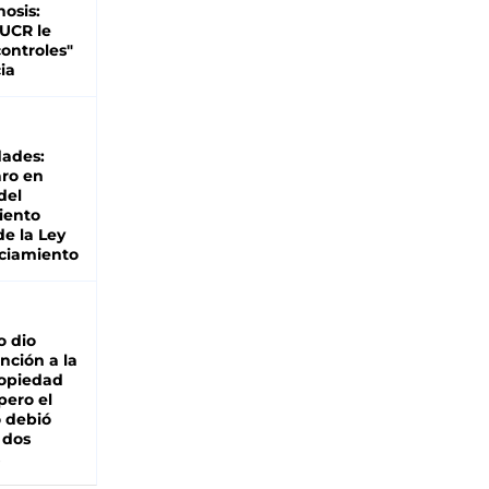
nosis:
 UCR le
ontroles"
ia
dades:
ro en
del
iento
de la Ley
ciamiento
o dio
nción a la
ropiedad
pero el
 debió
 dos