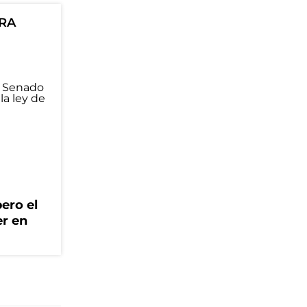
ORA
ero el
er en