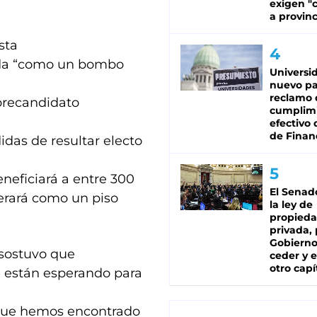
exigen "c
a provinc
sta
sada “como un bombo
Universi
nuevo pa
reclamo 
 precandidato
cumplim
efectivo 
de Finan
das de resultar electo
beneficiará a entre 300
El Senad
erará como un piso
la ley de
propied
privada, 
Gobierno
, sostuvo que
ceder y e
otro capí
 están esperando para
que hemos encontrado