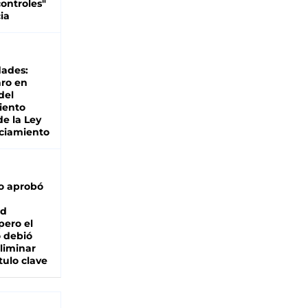
ontroles"
ia
dades:
ro en
del
iento
de la Ley
ciamiento
o aprobó
ad
pero el
 debió
liminar
tulo clave