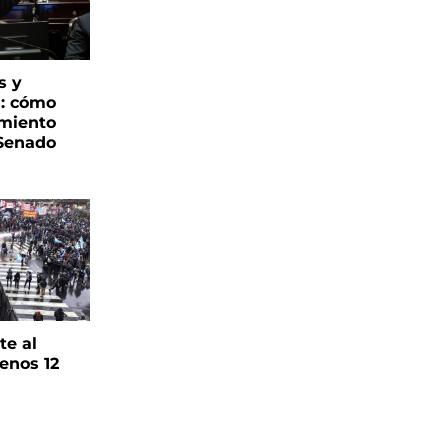
s y
s: cómo
imiento
 Senado
te al
enos 12