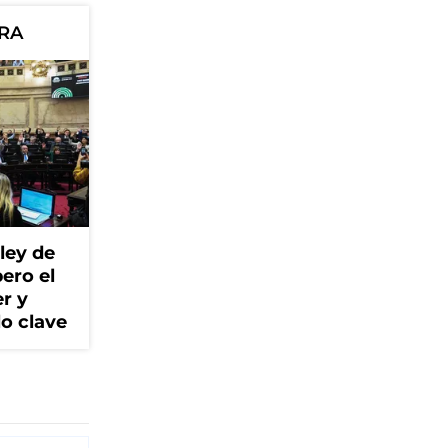
ORA
ley de
ero el
r y
lo clave