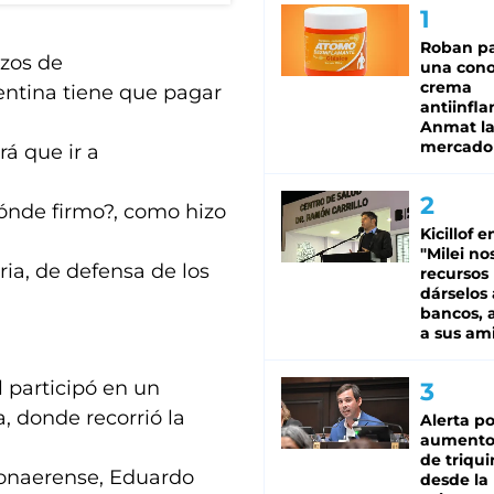
Roban pa
azos de
una cono
crema
entina tiene que pagar
antiinfla
Anmat la 
mercado
rá que ir a
dónde firmo?, como hizo
Kicillof e
"Milei no
ia, de defensa de los
recursos
dárselos 
bancos, a
a sus am
 participó en un
, donde recorrió la
Alerta po
aumento
de triqui
bonaerense, Eduardo
desde la