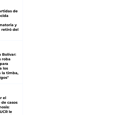
rtidas de
cida
matoria y
retiró del
n Bolívar:
s roba
 para
a los
 la timba,
igos"
r el
 de casos
nosis:
 UCR le