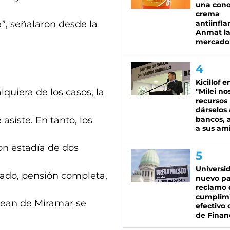
una cono
crema
”, señalaron desde la
antiinfla
Anmat la 
mercado
Kicillof e
quiera de los casos, la
"Milei no
recursos
dárselos 
asiste. En tanto, los
bancos, a
a sus am
on estadía de dos
Universi
lado, pensión completa,
nuevo pa
reclamo 
cumplim
 sean de Miramar se
efectivo 
de Finan