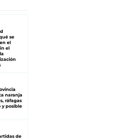
ad
 qué se
en el
in el
la
ización
s
ovincia
ta naranja
as, ráfagas
 y posible
rtidas de