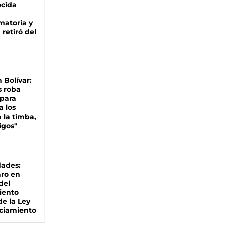
cida
matoria y
retiró del
n Bolívar:
s roba
 para
a los
 la timba,
igos"
dades:
ro en
del
iento
de la Ley
ciamiento