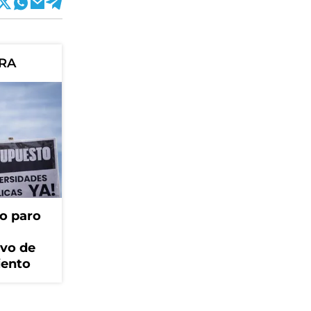
ORA
o paro
ivo de
iento