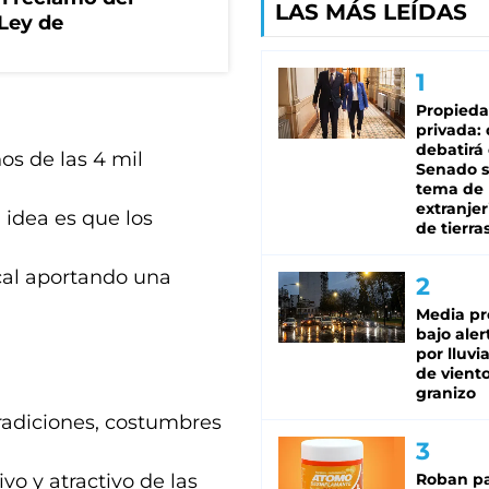
LAS MÁS LEÍDAS
 Ley de
Propied
privada:
debatirá 
os de las 4 mil
Senado s
tema de 
extranjer
 idea es que los
de tierra
cal aportando una
Media pr
bajo aler
por lluvi
de viento
granizo
tradiciones, costumbres
o y atractivo de las
Roban pa