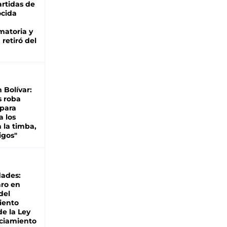
rtidas de
cida
matoria y
retiró del
n Bolívar:
s roba
 para
a los
 la timba,
igos"
dades:
ro en
del
iento
de la Ley
ciamiento