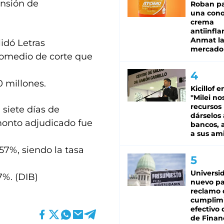
ansión de
Roban pa
una cono
crema
antiinfla
Anmat la 
lidó Letras
mercado
promedio de corte que
 millones.
Kicillof e
"Milei no
recursos
 siete días de
dárselos 
 monto adjudicado fue
bancos, a
a sus am
57%, siendo la tasa
Universi
7%. (DIB)
nuevo pa
reclamo 
cumplim
efectivo 
de Finan