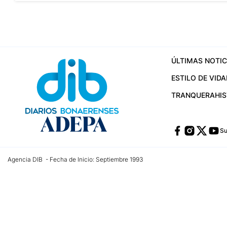
ÚLTIMAS NOTIC
ESTILO DE VIDA
TRANQUERA
HI
Su
Agencia DIB - Fecha de Inicio: Septiembre 1993
Contactos:
publicidad@dib.com.ar
/
vpignaton@dib.com.ar
/
avisosdib@gmail
Dirección de las oficinas: Calle 48 Nº 726 Piso 4, La Plata; Provincia de Buen
Teléfono: +5492215022421 - Whatsapp: +5492215031783
Email:
administracion@dib.com.ar
Registro DNDA Nº 32644856
Nº de edición: 9.890
Editor Responsable: Gonzalo Julián Irazoqui