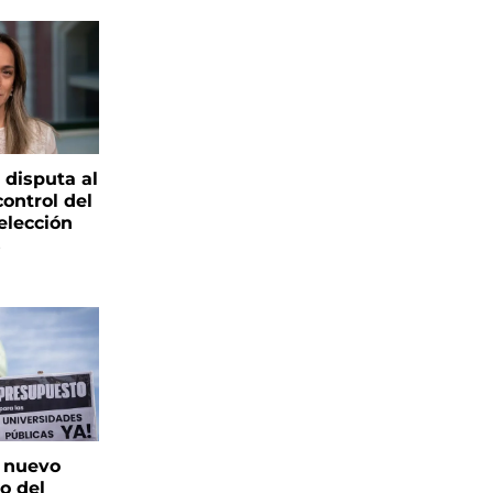
 disputa al
control del
elección
s
: nuevo
o del