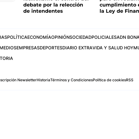
debate por la relección
cumplimiento e
de intendentes
la Ley de Fina
IAS
POLÍTICA
ECONOMÍA
OPINIÓN
SOCIEDAD
POLICIALES
ADN BONA
MEDIOS
EMPRESAS
DEPORTES
DIARIO EXTRA
VIDA Y SALUD HOY
M
STORIA
scripción Newsletter
Historia
Términos y Condiciones
Política de cookies
RSS
.com
os Aires, Argentina