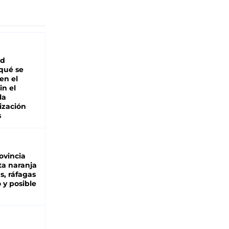
ad
 qué se
en el
in el
la
ización
s
ovincia
ta naranja
as, ráfagas
 y posible