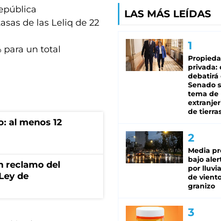
República
LAS MÁS LEÍDAS
sas de las Leliq de 22
 para un total
Propied
privada:
debatirá 
Senado s
tema de 
extranjer
de tierra
o: al menos 12
Media pr
bajo aler
n reclamo del
por lluvi
 Ley de
de viento
granizo