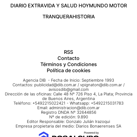
DIARIO EXTRA
VIDA Y SALUD HOY
MUNDO MOTOR
TRANQUERA
HISTORIA
RSS
Contacto
Términos y Condiciones
Política de cookies
Agencia DIB - Fecha de Inicio: Septiembre 1993
Contactos:
publicidad@dib.com.ar
/
vpignaton@dib.com.ar
/
avisosdib@gmail.com
Dirección de las oficinas: Calle 48 Nº 726 Piso 4, La Plata; Provincia
de Buenos Aires, Argentina
Teléfono: +5492215022421 - Whatsapp: +5492215031783
Email:
administracion@dib.com.ar
Registro DNDA Nº 32644856
Nº de edición: 9.890
Editor Responsable: Gonzalo Julián Irazoqui
Empresa propietaria del medio: Diarios Bonaerenses SA