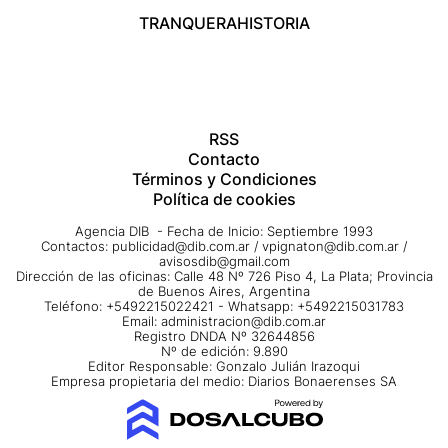
TRANQUERA
HISTORIA
RSS
Contacto
Términos y Condiciones
Política de cookies
Agencia DIB - Fecha de Inicio: Septiembre 1993
Contactos:
publicidad@dib.com.ar
/
vpignaton@dib.com.ar
/
avisosdib@gmail.com
Dirección de las oficinas: Calle 48 Nº 726 Piso 4, La Plata; Provincia
de Buenos Aires, Argentina
Teléfono: +5492215022421 - Whatsapp: +5492215031783
Email:
administracion@dib.com.ar
Registro DNDA Nº 32644856
Nº de edición: 9.890
Editor Responsable: Gonzalo Julián Irazoqui
Empresa propietaria del medio: Diarios Bonaerenses SA