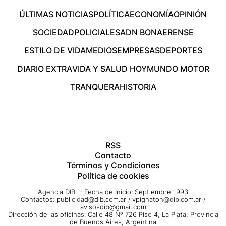
ÚLTIMAS NOTICIAS
POLÍTICA
ECONOMÍA
OPINIÓN
SOCIEDAD
POLICIALES
ADN BONAERENSE
ESTILO DE VIDA
MEDIOS
EMPRESAS
DEPORTES
DIARIO EXTRA
VIDA Y SALUD HOY
MUNDO MOTOR
TRANQUERA
HISTORIA
RSS
Contacto
Términos y Condiciones
Política de cookies
Agencia DIB - Fecha de Inicio: Septiembre 1993
Contactos:
publicidad@dib.com.ar
/
vpignaton@dib.com.ar
/
avisosdib@gmail.com
Dirección de las oficinas: Calle 48 Nº 726 Piso 4, La Plata; Provincia
de Buenos Aires, Argentina