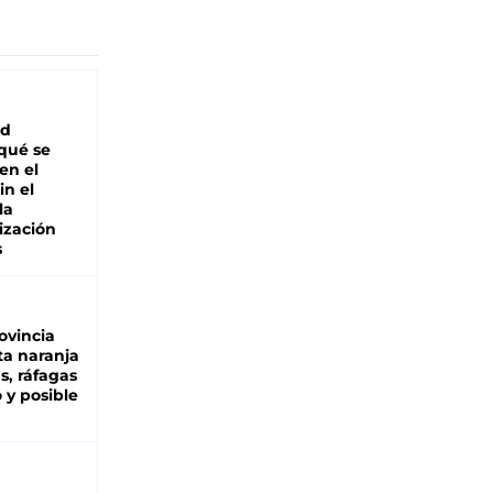
ad
 qué se
en el
in el
la
ización
s
ovincia
ta naranja
as, ráfagas
 y posible