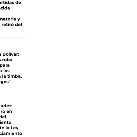
rtidas de
cida
matoria y
retiró del
n Bolívar:
s roba
 para
a los
 la timba,
igos"
dades:
ro en
del
iento
de la Ley
ciamiento