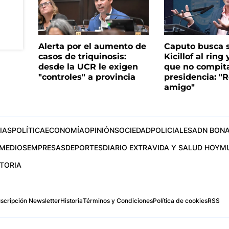
Alerta por el aumento de
Caputo busca s
casos de triquinosis:
Kicillof al ring 
desde la UCR le exigen
que no compita
"controles" a provincia
presidencia: "R
amigo"
IAS
POLÍTICA
ECONOMÍA
OPINIÓN
SOCIEDAD
POLICIALES
ADN BONA
MEDIOS
EMPRESAS
DEPORTES
DIARIO EXTRA
VIDA Y SALUD HOY
M
STORIA
scripción Newsletter
Historia
Términos y Condiciones
Política de cookies
RSS