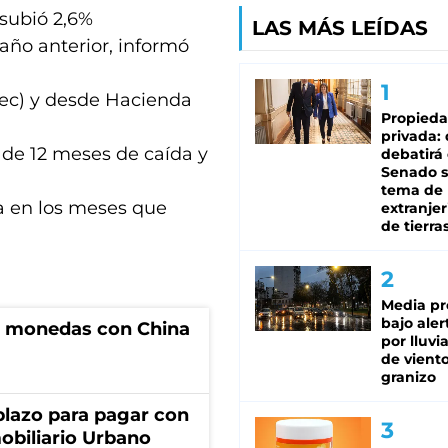
 subió 2,6%
LAS MÁS LEÍDAS
ño anterior, informó
ndec) y desde Hacienda
Propied
privada:
 de 12 meses de caída y
debatirá 
Senado s
tema de 
a en los meses que
extranjer
de tierra
Media pr
bajo aler
e monedas con China
por lluvi
de viento
granizo
lazo para pagar con
obiliario Urbano