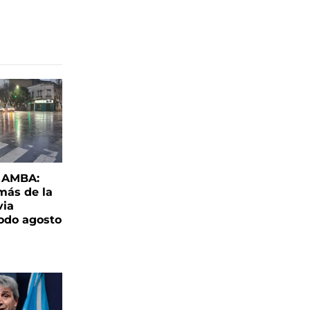
l AMBA:
más de la
via
todo agosto