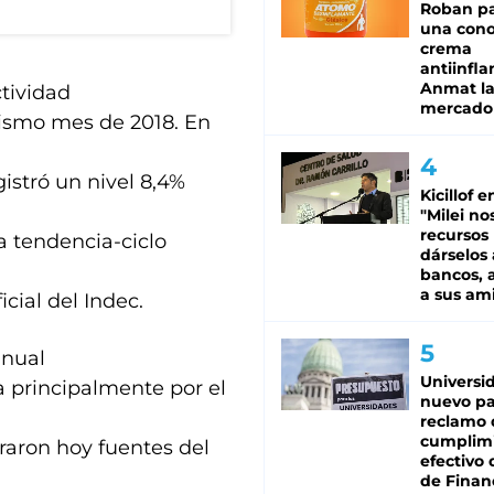
Roban pa
una cono
crema
antiinfla
Anmat la 
tividad
mercado
ismo mes de 2018. En
gistró un nivel 8,4%
Kicillof e
"Milei no
recursos
a tendencia-ciclo
dárselos 
bancos, a
a sus am
icial del Indec.
anual
Universi
a principalmente por el
nuevo pa
reclamo 
cumplim
eraron hoy fuentes del
efectivo 
de Finan