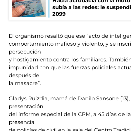
Hacía acrobacia con la moto 
subía a las redes: le suspendi
2099
El organismo resaltó que ese “acto de inteligen
comportamiento mafioso y violento, y se insc
persecución
y hostigamiento contra los familiares. También e
impunidad con que las fuerzas policiales actu
después de
la masacre”.
Gladys Ruizdia, mamá de Danilo Sansone (13),
presentación
del informe especial de la CPM, a 45 días de l
presencia
de policías de civil en la sala del Centro Tradic