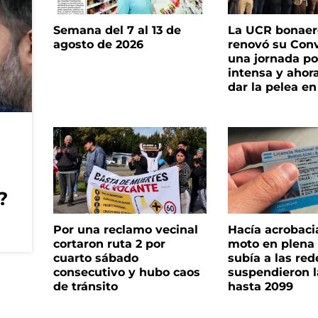
Semana del 7 al 13 de
La UCR bonae
agosto de 2026
renovó su Con
una jornada pol
intensa y ahor
dar la pelea en
?
Por una reclamo vecinal
Hacía acrobaci
cortaron ruta 2 por
moto en plena c
cuarto sábado
subía a las rede
consecutivo y hubo caos
suspendieron l
de tránsito
hasta 2099