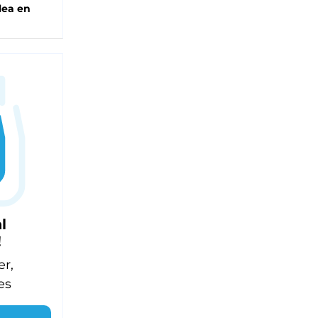
lea en
l
!
er,
es