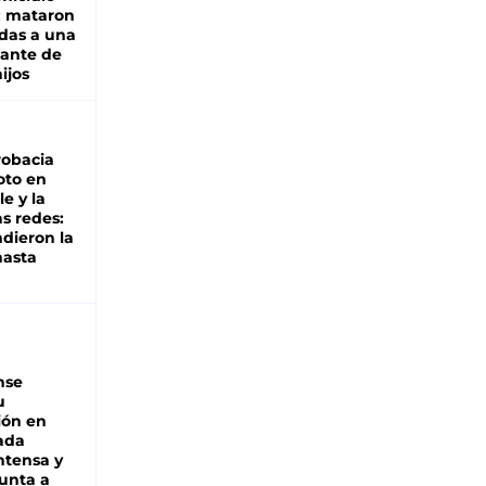
: mataron
das a una
lante de
hijos
robacia
oto en
le y la
as redes:
ndieron la
hasta
nse
u
ión en
ada
intensa y
unta a