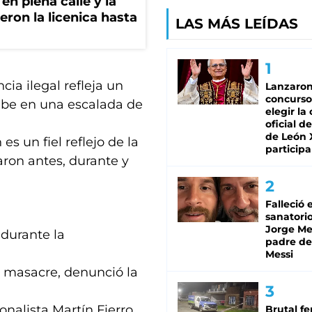
en plena calle y la
eron la licenica hasta
LAS MÁS LEÍDAS
cia ilegal refleja un
Lanzaro
concurso
ribe en una escalada de
elegir la
oficial de
de León 
s un fiel reflejo de la
participa
aron antes, durante y
Falleció 
sanatorio
Jorge Mes
 durante la
padre de
Messi
a masacre, denunció la
ionalista Martín Fierro
Brutal fe