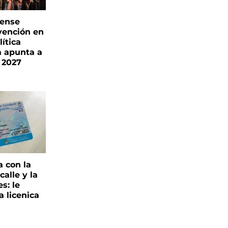
rense
vención en
ítica
a apunta a
 2027
a con la
alle y la
s: le
a licenica