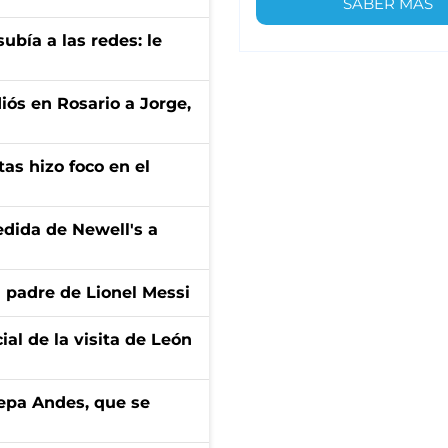
SABER MÁS
ubía a las redes: le
diós en Rosario a Jorge,
tas hizo foco en el
edida de Newell's a
l padre de Lionel Messi
ial de la visita de León
cepa Andes, que se