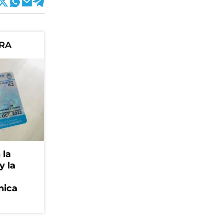
ORA
 la
y la
nica