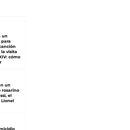
n un
 para
 canción
 la visita
XIV: cómo
r
en un
 rosarino
si, el
 Lionel
micidio