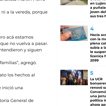
en Luján
a puñala
 ni a la vereda, porque
joven de
sus tres 
Hacía ac
pero acá estamos
con la m
 que no vuelva a pasar.
plena cal
subía a l
entendieron y siguen
le suspe
licenica 
2099
familias”, agregó.
to los hechos al
La UCR
bonaere
 inició una
renovó s
Convenc
una jorn
toría General de
política 
ahora ap