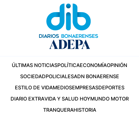
ÚLTIMAS NOTICIAS
POLÍTICA
ECONOMÍA
OPINIÓN
SOCIEDAD
POLICIALES
ADN BONAERENSE
ESTILO DE VIDA
MEDIOS
EMPRESAS
DEPORTES
DIARIO EXTRA
VIDA Y SALUD HOY
MUNDO MOTOR
TRANQUERA
HISTORIA