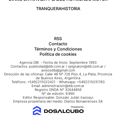
TRANQUERA
HISTORIA
RSS
Contacto
Términos y Condiciones
Política de cookies
Agencia DIB - Fecha de Inicio: Septiembre 1993
Contactos:
publicidad@dib.com.ar
/
vpignaton@dib.com.ar
/
avisosdib@gmail.com
Dirección de las oficinas: Calle 48 Nº 726 Piso 4, La Plata; Provincia
de Buenos Aires, Argentina
Teléfono: +5492215022421 - Whatsapp: +5492215031783
Email:
administracion@dib.com.ar
Registro DNDA Nº 32644856
Nº de edición: 9.890
Editor Responsable: Gonzalo Julián Irazoqui
Empresa propietaria del medio: Diarios Bonaerenses SA