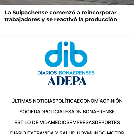
La Suipachense comenzó a reincorporar
trabajadores y se reactivó la producción
ÚLTIMAS NOTICIAS
POLÍTICA
ECONOMÍA
OPINIÓN
SOCIEDAD
POLICIALES
ADN BONAERENSE
ESTILO DE VIDA
MEDIOS
EMPRESAS
DEPORTES
DIARIO EXTRA
VIDA Y SALUD HOY
MUNDO MOTOR